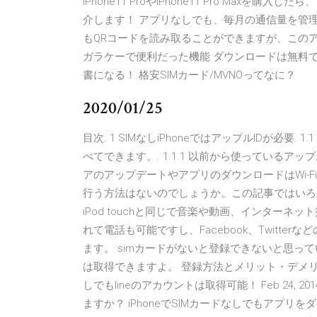
iPhone11 ProやiPhone11 Pro Ma
介します！ アプリなしでも、毎月の通信量を管理す
もQRコードを読み取ることができますが、この
ガラケーで便利だった機能 ダウンロードは無料です
書になる！ 格安SIMカード/MVNOってなに？
2020/01/25
目次. 1 SIMなしiPhoneではアップルIDが必要
べてできます。. 1.1.1 以前から使っているアップ
アのアップデートやアプリのダウンロードはWi-Fiな
行う方法はないのでしょうか。この記事ではいろいろ
iPod touchと同じで音楽や動画、インターネット
れて電話も可能ですし、Facebook、Twitt
ます。 simカードがないと登録できないと思ってい
は取得できますよ。 登録方法とメリット・デメリッ
しでもlineのアカウントは取得可能！ Feb 24, 
ますか？ iPhoneでSIMカードなしでもアプリを