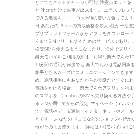
どこでもネットチャージが可能; 注意点エリアを I
とiPhoneだけで乗車が出来ます。 エクスプ
できる裏技も・・・ FreeWifiの使い方合ってますか
日 あなたのiPhoneの買取価格を最大5社が一括査定！
プリプラットフォームからアプリをダウンロード
くまでSIMフリー化するためのサービスであり
格安SIMを使えるようになったり、海外でプリペ
楽天モバイルご利用の方は、お得な楽天でんわ10
10分間の通話が何度でも 楽天でんわは電話回線
相手ともスムーズにコミュニケーションできます
め、通話相手にもあなたからの電話だとすぐにわかりま
電話をかける場合、「楽天でんわアプリ」を利用し
のスマホをUQ mobileのSIMへ乗り換える方
る SIMが届いてからの設定; マイページ（my UQ 
で、電話やデータ通信（インターネットやメール
とです。 あなたの ドコモなどのショップへ行か
号がそのまま使えます。 詳細は UQモバイルはご利用可能