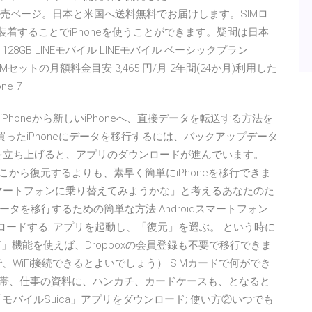
SIMの販売ページ。日本と米国へ送料無料でお届けします。SIMロ
を装着することでiPhoneを使うことができます。疑問は日本
 128GB LINEモバイル LINEモバイル ベーシックプラン
IMセットの月額料金目安 3,465 円/月 2年間(24か月)利用した
e 7
古いiPhoneから新しいiPhoneへ、直接データを転送する方法を
く買ったiPhoneにデータを移行するには、バックアップデータ
neを立ち上げると、アプリのダウンロードが進んでいます。
こから復元するよりも、素早く簡単にiPhoneを移行できま
ゃないスマートフォンに乗り替えてみようかな」と考えるあなたのた
を移行するための簡単な方法 Androidスマートフォン
ンロードする; アプリを起動し、「復元」を選ぶ。 という時に
」機能を使えば、Dropboxの会員登録も不要で移行できま
WiFi接続できるとよいでしょう） SIMカードで何ができ
布、携帯、仕事の資料に、ハンカチ、カードケースも、となると
バイルSuica」アプリをダウンロード; 使い方②いつでも