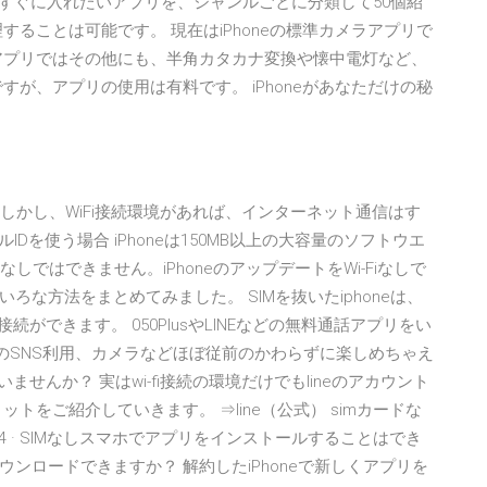
xを購入したら、すぐに入れたいアプリを、ジャンルごとに分類して50個紹
ることは可能です。 現在はiPhoneの標準カメラアプリで
アプリではその他にも、半角カタカナ変換や懐中電灯など、
が、アプリの使用は有料です。 iPhoneがあなただけの秘
. 1.1 しかし、WiFi接続環境があれば、インターネット通信はす
ルIDを使う場合 iPhoneは150MB以上の大容量のソフトウエ
しではできません。iPhoneのアップデートをWi-Fiなしで
な方法をまとめてみました。 SIMを抜いたiphoneは、
接続ができます。 050PlusやLINEなどの無料通話アプリをい
erなどのSNS利用、カメラなどほぼ従前のかわらずに楽しめちゃえ
ませんか？ 実はwi-fi接続の環境だけでもlineのアカウント
トをご紹介していきます。 ⇒line（公式） simカードな
2014 · SIMなしスマホでアプリをインストールすることはでき
ダウンロードできますか？ 解約したiPhoneで新しくアプリを