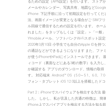
るための設定（APN設定）を行います。 スト
メールやカレンダー、写真共有、地図などGoogl
iPhone. 下記手順に沿って初期設定を行ってく
法、画面イメージが変更となる場合がご SIMフリーi
ル回線で通信するための設定を行います。 ホー
れました」をタップもしくは「設定」＞「一般」＞
Y!mobileメール、ソフトバンクWi-Fiスポッ
2020年3月10日 小学生でも自分のApple ID
の通話などができるようになります また、ファ
が使うiPhoneやiPadにインストールできます。
ィコード（裏面などにある3桁の数字）を入力し、
か確認する. アプリのダウンロード、情報の取
す。 対応端末. Android™ OS（5.0～5.1、6.0
フォン・タブレット iOS 12.0以上を搭載したドコモの
Part 2：iPhoneでスパイウェアを検出する
した。 しかし、私が言及した共通の特徴は、簡
iPhone上でスパイアプリを検出する方法を知る前に