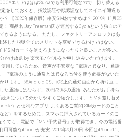
COCAエリアはほぼSuicaでも利用可能なので、切り替える
レス設定をしておくと、指紋認証や顔認証なしでスイスイ通過も
？ 【2020年保存版】格安SIMおすすめは？ 2019年11月25
 商品名 Jay Freeman氏が運営するCydiaという独自のア
できるようになる。 ただし、ファクトリーアンロックはあ
、上述した脱獄全てのメリットを享受できるわけではない。
イドSIMカードを使えるようになったりと良いことが多い。
分かけ放題 by 楽天モバイルをお申し込みいただけます。
を使用しているため、音声が不安定なIP電話と異なり、通話
。 IP電話のように通常とは異なる番号を使う必要がないた
す。 ※Android OS、iOS上の通知画面から折り返し
た通話にはならず、20円/30秒の通話 あなたがお手持ち
法や手続きについて分かりやすくご紹介します。 SIMを差し替え
mobile）と便利なアプリ; よくあるご質問 SIMカードのこと
など）をするために、スマホに挿入されているカードのこ
なくても、電話で「MNP予約番号」が取得でき、今の電話番
なiPhoneが充実. 2019年9月20日 今回はiPhone11、