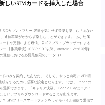
neに新しいSIMカードを挿入した場合
。 MUSICカウントフリー 容量を気にせず音楽を楽しむ「あなた
も、通信容量がかからず楽しむことができます。 あなた 追
ンロードや更新による通信、公式アプリ・ブラウザーによる
環境】iOS:Ver10.0以降、Android：Ver6.0以降;
まの通信における必要最低限のデータ（IP
IMカードのみを契約したあなた。 そして、やっと自宅に APN設
続をするために必要な設定となります。 では、iPhoneの
できます。 「キャリア決済」 Google Playにログイ
ほしいアプリをダウンロードすることが出来ます。
できますか？ SIMフリースマートフォンをワイモバイル回線で通信す