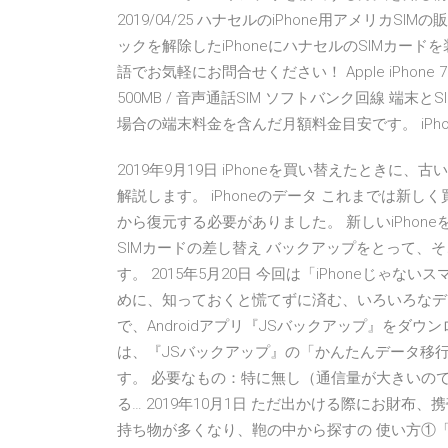
2019/04/25 ハナセルのiPhone用アメリカ
ックを解除したiPhoneにハナセルのSIMカード
語でお気軽にお問合せください！ Apple iPhone 7
500MB / 音声通話SIM ソフトバンク回線 端末とS
場合の端末料金を含んだ月額料金目安です。 iPhon
2019年9月19日 iPhoneを買い替えたときに、
解説します。 iPhoneのデータ これまでは新し
から復元する必要がありました。 新しいiPho
SIMカードの差し替え バックアップをとって、そ
す。 2015年5月20日 今回は「iPhoneじ
めに、知っておくと慌てずに済む、いろいろなデータ
で、Androidアプリ『JSバックアップ』をダウ
は、『JSバックアップ』の「かんたんデータ移行
す。 必要なもの：特に無し（通信量が大きいので、
る… 2019年10月1日 ただ出かける際にお財
持ち物が多くなり、鞄の中から探すの 使い方①「モ