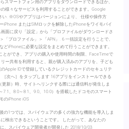
アからスマートフォン用のアプリをダウンロードできるほか、
eの様々なサービスを利用することができます。Google
ださい. ※OSやアプリはバージョンにより、 仕様や操作方
Phone またはSIMロックを解除したiPhoneをワイモバイ
ム画面に戻り「設定」から「プロファイルがダウンロードさ
「プロファイル」＞「APN」. 6 一括設定を行うことで、
ト設定などiPhoneに必要な設定をまとめて行うことができます。
を持つことができ、アプリの購入や使用時間の制限、FaceTimeで
ミリー共有を利用すると、親が購入済みのアプリを、子ども
 親のApple IDで登録しているクレジットカードのセキュリテ
［次へ］をタップします 16アプリをインストールできる
得（更新）時、サイトへリンクする際には通信料が発生しま
、7.0～7.1、8.0～8.1、9.0、10.0）を搭載したドコモのスマート
iPhone iOS
方法 最後の1つでは、スパイウェアの多くの強力な機能を導入しま
単に検出できるということです。 したがって、あなたの
、スパイウェア開発者が開発した 2018/10/03