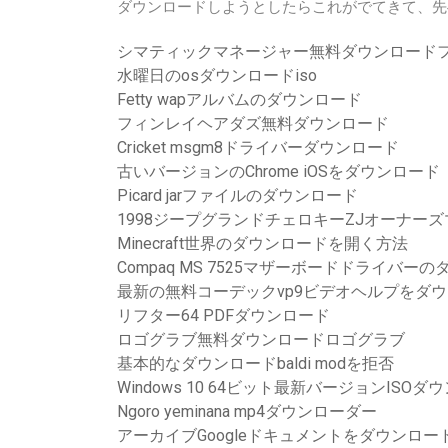
ダウンロードしようとしたらこれがでてきて、先
シマティックマネージャー無料ダウンロード
水曜日のosダウンロードiso
Fetty wapアルバムのダウンロード
フィンレイヘアダズ無料ダウンロード
Cricket msgm8ドライバーダウンロード
古いバージョンのChrome iOSをダウンロード
Picard jarファイルのダウンロード
1998ジープグランドチェロキーZJオーナー
Minecraft世界のダウンロードを開く方法
Compaq MS 7525マザーボードドライバー
最新の無料コーデックvp9ビデオヘルプをダ
リフター64 PDFダウンロード
ロゴグラブ無料ダウンロードロゴグラブ
基本的なダウンロードbaldi modを拒否
Windows 10 64ビット最新バージョンISOダ
Ngoro yeminana mp4ダウンローダー
アーカイブGoogleドキュメントをダウンロー